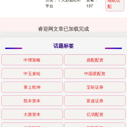
平台
137
配
睿迎网文章已加载完成
话题标签
中博策略
鼎配配资
中玉束哈
中国星配资
掌上乾坤
宝钜证券
凯丰资本
富途证券
大唐资本
亿润配资