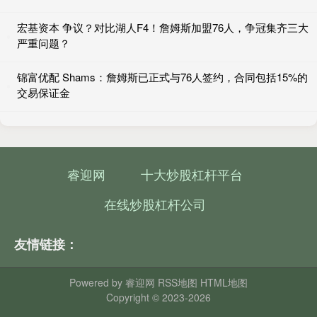
宏基资本 争议？对比湖人F4！詹姆斯加盟76人，争冠集齐三大
严重问题？
锦富优配 Shams：詹姆斯已正式与76人签约，合同包括15%的
交易保证金
睿迎网
十大炒股杠杆平台
在线炒股杠杆公司
友情链接：
Powered by
睿迎网
RSS地图
HTML地图
Copyright
© 2023-2026