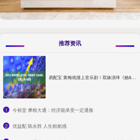
推荐资讯
易配宝 黄梅戏撞上音乐剧！双姝演绎《她&她》登陆上海小剧场
1
​今裕堂 摩根大通：经济能承受一定通胀
2
​优益配 陈永胜 人生粗粝感