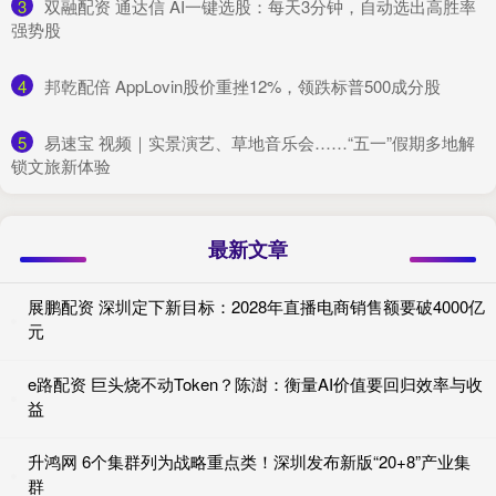
3
​双融配资 通达信 AI一键选股：每天3分钟，自动选出高胜率
强势股
4
​邦乾配倍 AppLovin股价重挫12%，领跌标普500成分股
5
​易速宝 视频｜实景演艺、草地音乐会……“五一”假期多地解
锁文旅新体验
最新文章
展鹏配资 深圳定下新目标：2028年直播电商销售额要破4000亿
元
e路配资 巨头烧不动Token？陈澍：衡量AI价值要回归效率与收
益
升鸿网 6个集群列为战略重点类！深圳发布新版“20+8”产业集
群