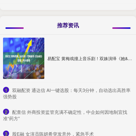
推荐资讯
易配宝 黄梅戏撞上音乐剧！双姝演绎《她&她》登陆上海小剧场
1
​双融配资 通达信 AI一键选股：每天3分钟，自动选出高胜率
强势股
2
​配查信 外商投资监管充满不确定性，中企如何因地制宜找
准“药方”
3
​股E融 女演员陈妍希突发意外，紧急手术